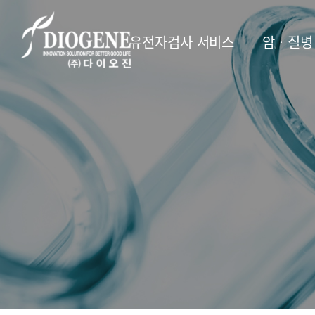
유전자검사 서비스
암ᆞ질병