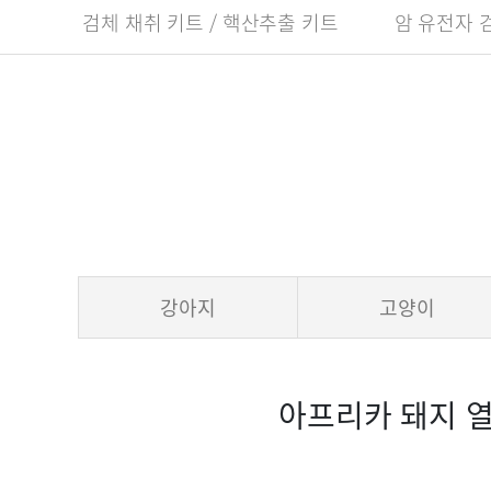
검체 채취 키트 / 핵산추출 키트
암 유전자 
강아지
고양이
아프리카 돼지 열