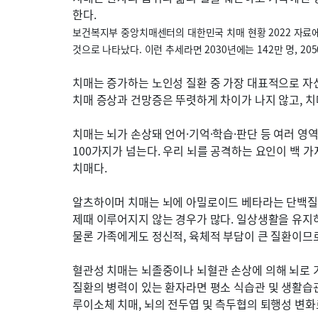
한다.
보건복지부 중앙치매센터의 대한민국 치매 현황 2022 자료에 따
것으로 나타났다. 이런 추세라면 2030년에는 142만 명, 20
치매는 증가하는 노인성 질환 중 가장 대표적으로 자
치매 증상과 건망증은 뚜렷하게 차이가 나지 않고, 치
치매는 뇌가 손상돼 언어·기억·학습·판단 등 여러 영
100가지가 넘는다. 우리 뇌를 공격하는 요인이 백 
치매다.
알츠하이머 치매는 뇌에 아밀로이드 베타라는 단백질
제때 이루어지지 않는 경우가 많다. 일상생활을 유지
물론 가족에게도 정신적, 육체적 부담이 큰 질환이므
혈관성 치매는 뇌졸중이나 뇌혈관 손상에 의해 뇌로 
질환의 병력이 있는 환자라면 평소 식습관 및 생활습
루이소체 치매, 뇌의 전두엽 및 측두협의 퇴행성 변화