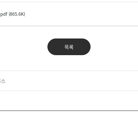
f (865.6K)
목록
비스