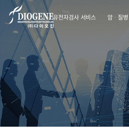
유전자검사 서비스
암ᆞ질병